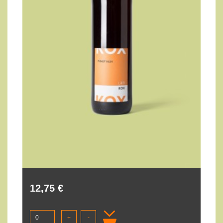
12,75 €
+
-