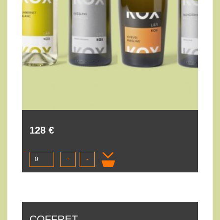
128 €
+
-
COFFRET