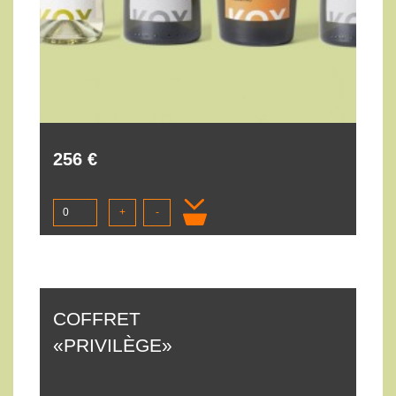
256 €
+
-
COFFRET
«PRIVILÈGE»