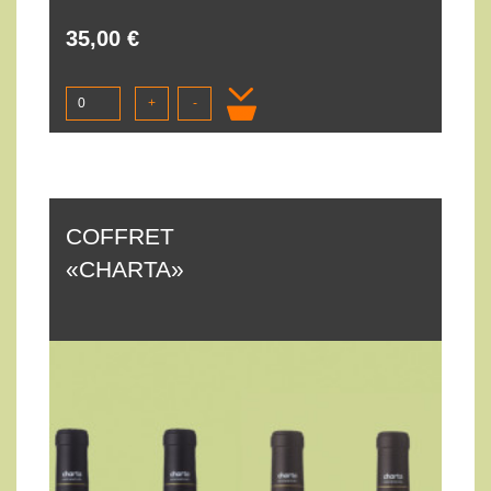
35,00 €
+
-
COFFRET
«CHARTA»