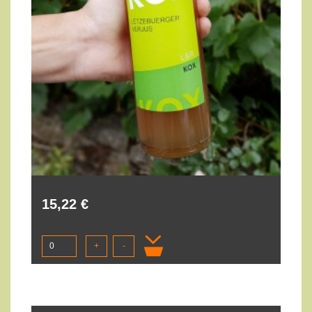
15,22 €
+
-