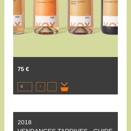
75 €
+
-
2018
VENDANGES TARDIVES - GUIDE