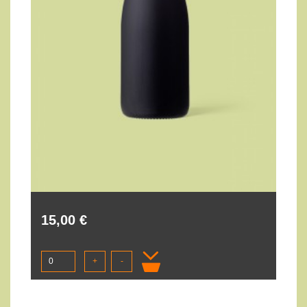
15,00 €
+
-