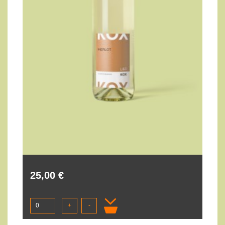
25,00 €
+
-